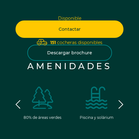
Disponible
Contactar
151
cocheras disponibles
Descargar brochure
AMENIDADES
ancia
80% de áreas verdes
Piscina y solárium
Gim