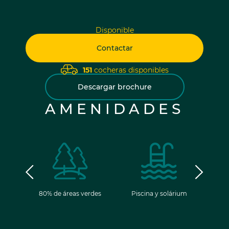
Disponible
Contactar
151
cocheras disponibles
Descargar brochure
AMENIDADES
ancia
80% de áreas verdes
Piscina y solárium
Gim