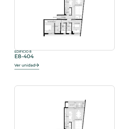
EDIFICIO 8
E8-404
Ver unidad