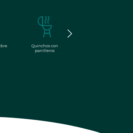
ibre
Quinchos con
Fogoneros
parrilleros