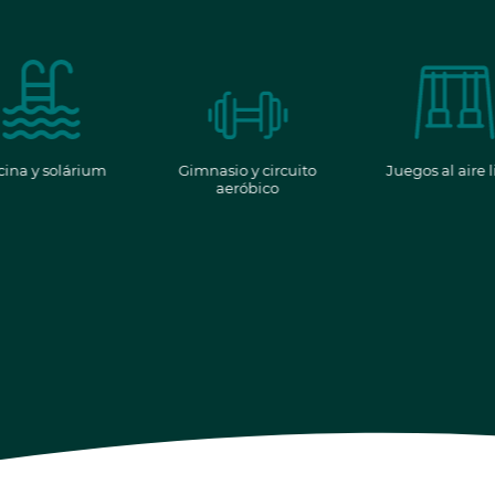
cina y solárium
Gimnasio y circuito
Juegos al aire l
aeróbico