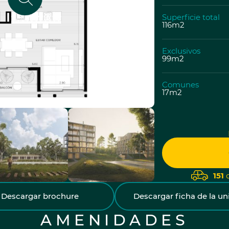
Superficie total
116m2
Exclusivos
99m2
Comunes
17m2
151
c
Descargar brochure
Descargar ficha de la u
AMENIDADES