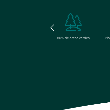
Seguridad y
80% de áreas verdes
Pis
vigilancia las 24hs