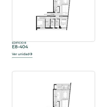
EDIFICIO 8
E8-404
Ver unidad