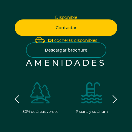
Disponible
Contactar
151
cocheras disponibles
Descargar brochure
AMENIDADES
ancia
80% de áreas verdes
Piscina y solárium
Gim