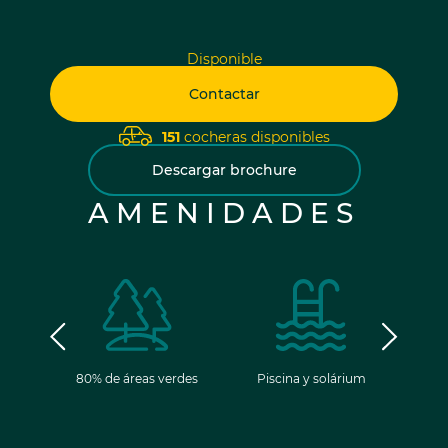
Disponible
Contactar
151
cocheras disponibles
Descargar brochure
AMENIDADES
ancia
80% de áreas verdes
Piscina y solárium
Gim