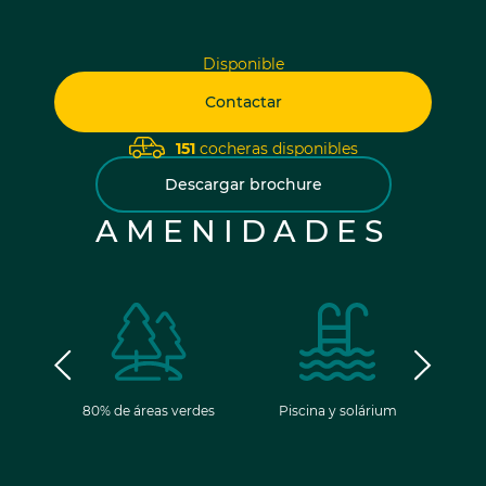
Disponible
Contactar
151
cocheras disponibles
Descargar brochure
AMENIDADES
ancia
80% de áreas verdes
Piscina y solárium
Gim