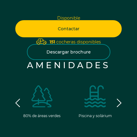
Disponible
Contactar
151
cocheras disponibles
Descargar brochure
AMENIDADES
ancia
80% de áreas verdes
Piscina y solárium
Gim